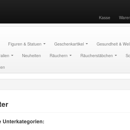
Kasse
Waren
Figuren & Statuen
Geschenkartikel
Gesundheit & We
ralien
Neuheiten
Räuchern
Räucherstäbchen
S
ten
ter
e Unterkategorien: