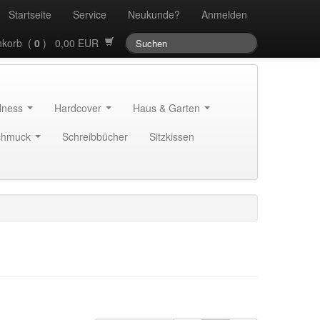
Startseite
Service
Neukunde?
Anmelden
korb (
0
) 0,00 EUR
llness
Hardcover
Haus & Garten
chmuck
Schreibbücher
Sitzkissen