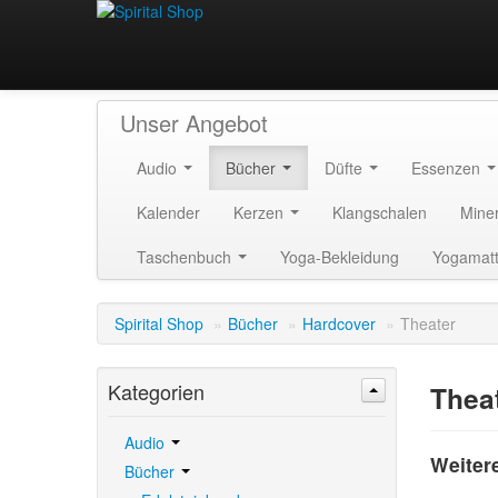
Unser Angebot
Audio
Bücher
Düfte
Essenzen
Kalender
Kerzen
Klangschalen
Mine
Taschenbuch
Yoga-Bekleidung
Yogamat
Spirital Shop
»
Bücher
»
Hardcover
»
Theater
Kategorien
Thea
Audio
Weiter
Bücher