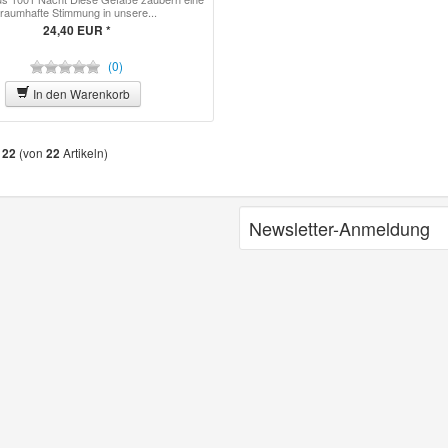
traumhafte Stimmung in unsere...
24,40 EUR *
(0)
In den Warenkorb
s
(von
Artikeln)
22
22
Newsletter-Anmeldung
E-Mail-Adresse:
Anmelden