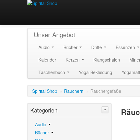
Unser Angebot
Audio
Bücher
Düfte
Essenzen
Kalender
Kerzen
Klangschalen
Mine
Taschenbuch
Yoga-Bekleidung
Yogamat
Spirital Shop
»
Räuchern
»
Räuchergefäße
Kategorien
Räuc
Audio
Bücher