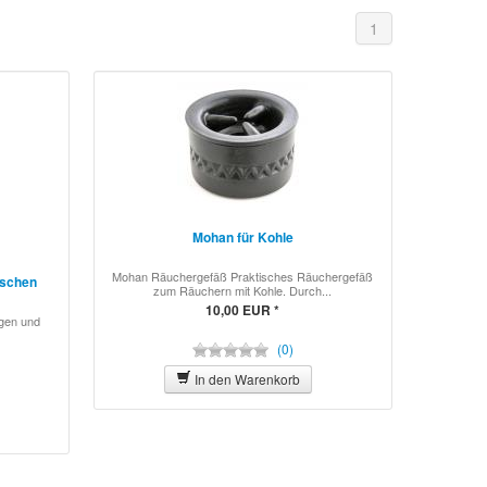
1
Mohan für Kohle
Mohan Räuchergefäß Praktisches Räuchergefäß
öschen
zum Räuchern mit Kohle. Durch...
10,00 EUR *
igen und
(0)
In den Warenkorb