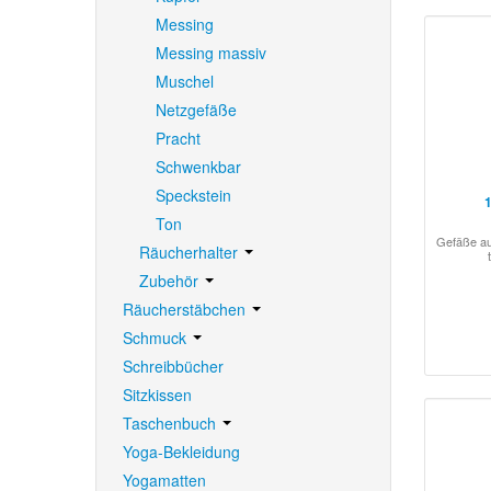
Messing
Messing massiv
Muschel
Netzgefäße
Pracht
Schwenkbar
Speckstein
1
Ton
Gefäße au
Räucherhalter
Zubehör
Räucherstäbchen
Schmuck
Schreibbücher
Sitzkissen
Taschenbuch
Yoga-Bekleidung
Yogamatten