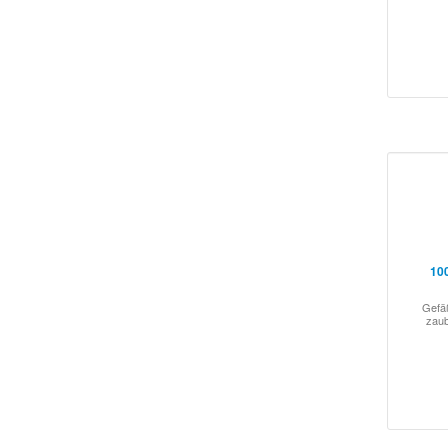
100
Gefäß
zaub