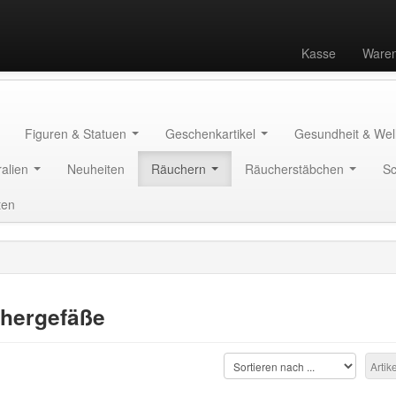
Kasse
Waren
Figuren & Statuen
Geschenkartikel
Gesundheit & We
ralien
Neuheiten
Räuchern
Räucherstäbchen
S
ten
hergefäße
Artik