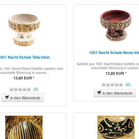
1001 Nacht Schale Neolu kl
001 Nacht Schale Taliu klein
Gefäße aus 1001 Nacht Diese Gefäße za
traumhafte Stimmung in unsere.
s 1001 Nacht Diese Gefäße zaubern eine
traumhafte Stimmung in unsere...
13,80 EUR *
13,80 EUR *
(0)
(0)
In den Warenkorb
In den Warenkorb