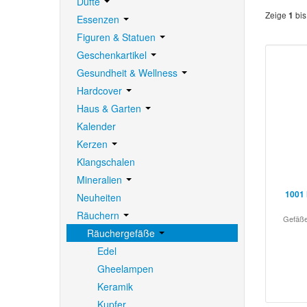
Düfte
Zeige
bi
1
Essenzen
Figuren & Statuen
Geschenkartikel
Gesundheit & Wellness
Hardcover
Haus & Garten
Kalender
Kerzen
Klangschalen
Mineralien
1001 
Neuheiten
Räuchern
Gefäße
Räuchergefäße
Edel
Gheelampen
Keramik
Kupfer