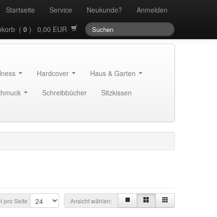
Startseite
Service
Neukunde?
Anmelden
korb (
0
) 0,00 EUR
llness
Hardcover
Haus & Garten
chmuck
Schreibbücher
Sitzkissen
el pro Seite
Ansicht wählen: