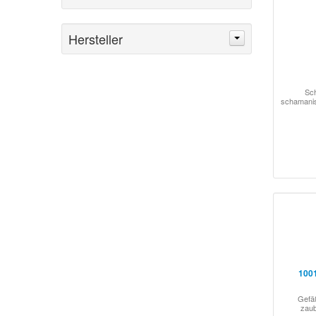
Hersteller
Sc
schamanis
1001
Gefäß
zaub