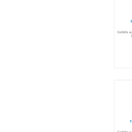
1
Gefäße au
1
Gefäße au