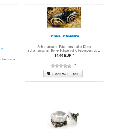
Schale Schamane
Schamanische Räucherschalen Diese
ein
schamanischen Bone-Schalen sind besonders gut...
14,00 EUR *
ubern eine
..
(0)
In den Warenkorb