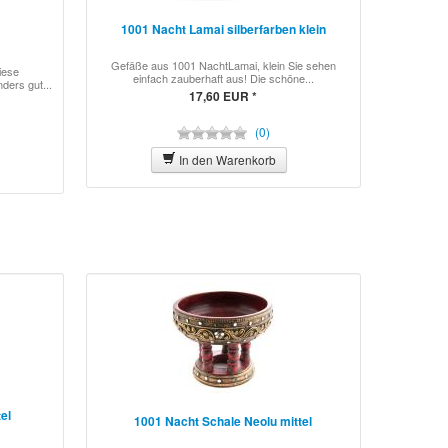
1001 Nacht Lamai silberfarben klein
Gefäße aus 1001 NachtLamai, klein Sie sehen
iese
einfach zauberhaft aus! Die schöne...
ers gut...
17,60 EUR *
(0)
In den Warenkorb
tel
1001 Nacht Schale Neolu mittel