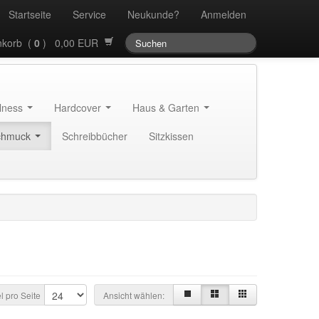
Startseite
Service
Neukunde?
Anmelden
korb (
0
) 0,00 EUR
llness
Hardcover
Haus & Garten
chmuck
Schreibbücher
Sitzkissen
el pro Seite
Ansicht wählen: