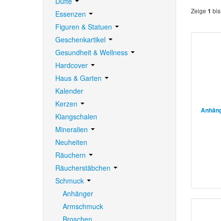
Düfte
Zeige
bi
1
Essenzen
Figuren & Statuen
Geschenkartikel
Gesundheit & Wellness
Hardcover
Haus & Garten
Kalender
Kerzen
Anhäng
Klangschalen
Mineralien
Neuheiten
Räuchern
Räucherstäbchen
Schmuck
Anhänger
Armschmuck
Broschen