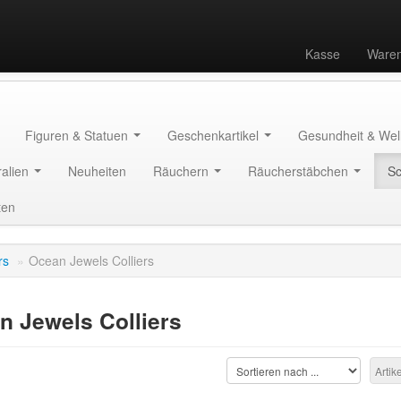
Kasse
Waren
Figuren & Statuen
Geschenkartikel
Gesundheit & We
ralien
Neuheiten
Räuchern
Räucherstäbchen
S
ten
rs
»
Ocean Jewels Colliers
n Jewels Colliers
Artik