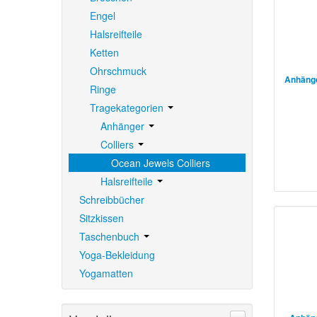
Engel
Halsreifteile
Ketten
Ohrschmuck
Anhänge
Ringe
Tragekategorien
Anhänger
Colliers
Ocean Jewels Colliers
Halsreifteile
Schreibbücher
Sitzkissen
Taschenbuch
Yoga-Bekleidung
Yogamatten