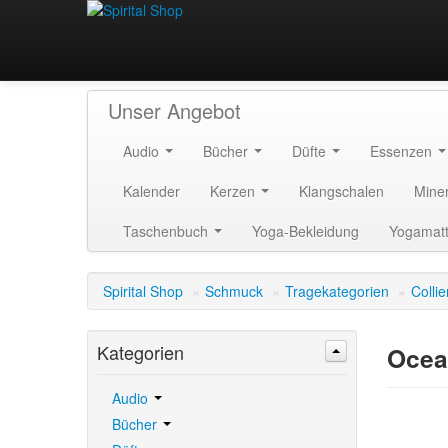
Unser Angebot
Audio
Bücher
Düfte
Essenzen
Kalender
Kerzen
Klangschalen
Mine
Taschenbuch
Yoga-Bekleidung
Yogamat
Spirital Shop
»
Schmuck
»
Tragekategorien
»
Collie
Kategorien
Ocea
Audio
Bücher