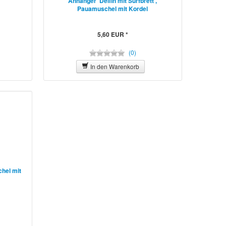
Anhänger 'Delfin mit Surfbrett',
Pauamuschel mit Kordel
5,60 EUR *
(0)
In den Warenkorb
hel mit