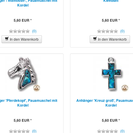
er \'Walflosse\', Pauamuschel mit
Kleeblatt
Kordel
5,60 EUR *
5,60 EUR *
(0)
(0)
In den Warenkorb
In den Warenkorb
er 'Pferdekopf', Pauamuschel mit
Anhänger 'Kreuz groß', Pauamusc
Kordel
Kordel
5,60 EUR *
5,60 EUR *
(0)
(0)