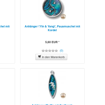
chel mit
Anhänger \'Yin & Yang\', Pauamuschel mit
Kordel
5,60 EUR *
(0)
In den Warenkorb