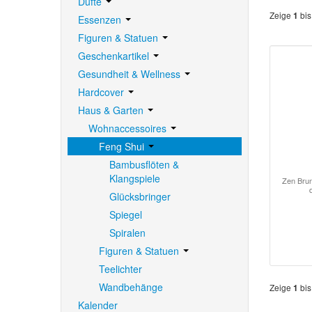
Düfte
Zeige
bi
1
Essenzen
Figuren & Statuen
Geschenkartikel
Gesundheit & Wellness
Hardcover
Haus & Garten
Wohnaccessoires
Feng Shui
Bambusflöten &
Klangspiele
Zen Brun
Glücksbringer
Spiegel
Spiralen
Figuren & Statuen
Teelichter
Wandbehänge
Zeige
bi
1
Kalender