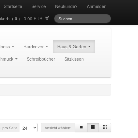
Startseite
Service
Neukunde?
Anmelden
korb (
0
) 0,00 EUR
llness
Hardcover
Haus & Garten
chmuck
Schreibbücher
Sitzkissen
el pro Seite
Ansicht wählen: