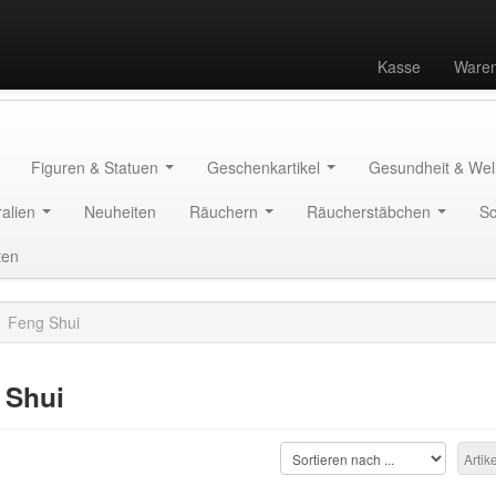
Kasse
Waren
Figuren & Statuen
Geschenkartikel
Gesundheit & We
ralien
Neuheiten
Räuchern
Räucherstäbchen
S
ten
»
Feng Shui
 Shui
Artik