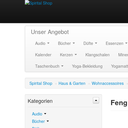
Unser Angebot
Audio
Bücher
Düfte
Essenzen
Kalender
Kerzen
Klangschalen
Mine
Taschenbuch
Yoga-Bekleidung
Yogamat
Spirital Shop
»
Haus & Garten
»
Wohnaccessoires
Kategorien
Feng
Audio
Bücher