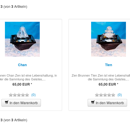
s
(von
Artikeln)
3
3
Chan
Tien
nen Chan Zen ist eine Lebenshaltung, in
Zen Brunnen Tien Zen ist eine Lebenshalt
der die Sammlung des Geistes,...
die Sammlung des Geistes,...
65,00 EUR *
65,00 EUR *
(0)
(0)
In den Warenkorb
In den Warenkorb
s
(von
Artikeln)
3
3