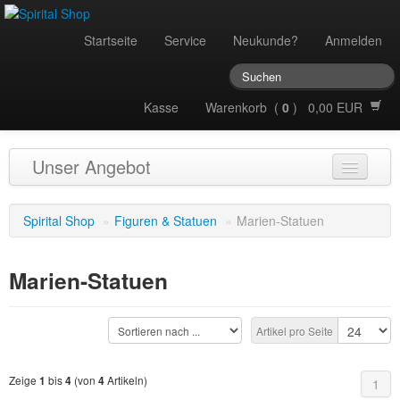
Startseite
Service
Neukunde?
Anmelden
Kasse
Warenkorb (
0
) 0,00 EUR
Unser Angebot
Audio
Spirital Shop
»
Figuren & Statuen
»
Marien-Statuen
Bücher
Marien-Statuen
Düfte
Essenzen
Artikel pro Seite
Figuren & Statuen
Zeige
bis
(von
Artikeln)
1
4
4
1
Geschenkartikel