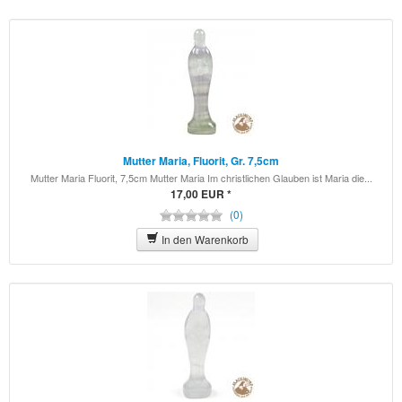
Gesundheit & Wellness
Hardcover
Haus & Garten
Kalender
Mutter Maria, Fluorit, Gr. 7,5cm
Kerzen
Mutter Maria Fluorit, 7,5cm Mutter Maria Im christlichen Glauben ist Maria die...
17,00 EUR *
(0)
Klangschalen
In den Warenkorb
Mineralien
Neuheiten
Räuchern
Räucherstäbchen