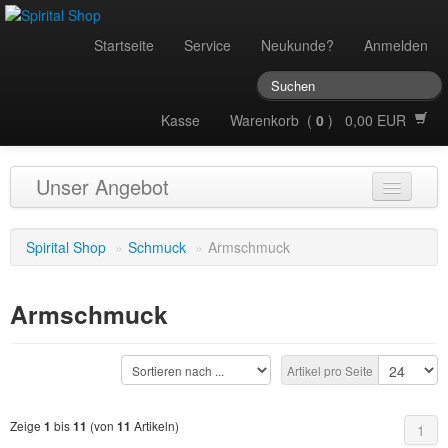
Startseite
Service
Neukunde?
Anmelden
Kasse
Warenkorb (
0
) 0,00 EUR
Unser Angebot
Audio
Spirital Shop
»
Schmuck
»
Armschmuck
Bücher
Armschmuck
Düfte
Essenzen
Artikel pro Seite
Figuren & Statuen
Zeige
bis
(von
Artikeln)
1
11
11
1
Geschenkartikel