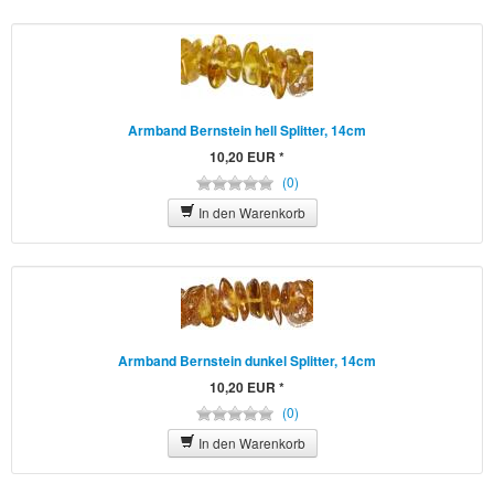
Gesundheit & Wellness
Hardcover
Haus & Garten
Armband Bernstein hell Splitter, 14cm
10,20 EUR *
Kalender
(0)
In den Warenkorb
Kerzen
Klangschalen
Mineralien
Neuheiten
Armband Bernstein dunkel Splitter, 14cm
10,20 EUR *
Räuchern
(0)
In den Warenkorb
Räucherstäbchen