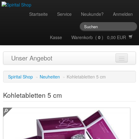
Startseite
Service
Neukunde?
Anmelden
Kasse
Warenkorb (
0
) 0,00 EUR
Unser Angebot
Audio
Spirital Shop
»
Neuheiten
»
Kohletabletten 5 cm
Bücher
Kohletabletten 5 cm
Düfte
Essenzen
Figuren & Statuen
Geschenkartikel