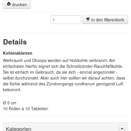
Schmuck
drucken
Schreibbücher
In den Warenkorb
Sitzkissen
Taschenbuch
Details
Yoga-Bekleidung
Kohletabletten
Weihrauch und Dhoops werden auf Holzkohle verbrannt. Am
Yogamatten
einfachsten hierfür eignet sich die Schnellzünder-Rauchfaßkohle.
Sie ist einfach im Gebrauch, da sie sich - einmal angezündet -
selbst durchzündet. Aber auch hier sollten wir darauf achten, dass
die Kohle während des Zündvorgangs rundherum genügend Luft
bekommt.
Ø 5 cm
10 Rollen à 10 Tabletten
Kategorien