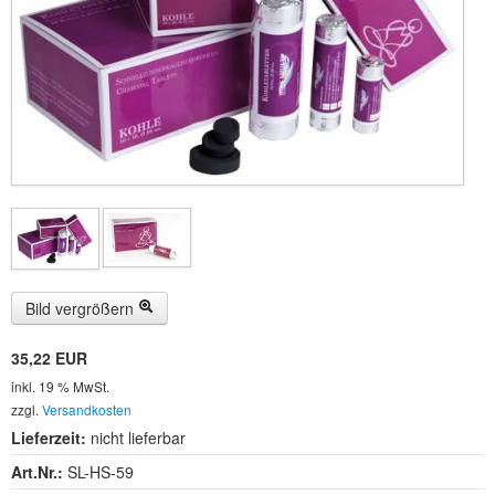
Gesundheit & Wellness
Hardcover
Haus & Garten
Kalender
Kerzen
Klangschalen
Bild vergrößern
Mineralien
35,22 EUR
Neuheiten
inkl. 19 % MwSt.
Räuchern
zzgl.
Versandkosten
Lieferzeit:
nicht lieferbar
Räucherstäbchen
Art.Nr.:
SL-HS-59